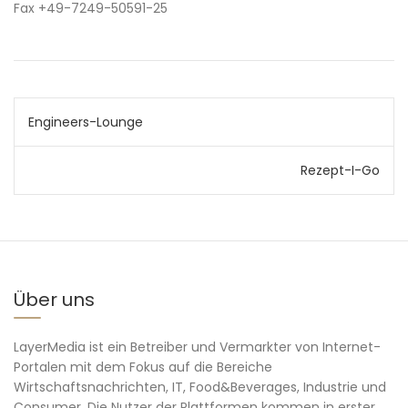
Fax +49-7249-50591-25
Beitragsnavigation
Engineers-Lounge
Rezept-I-Go
Über uns
LayerMedia ist ein Betreiber und Vermarkter von Internet-
Portalen mit dem Fokus auf die Bereiche
Wirtschaftsnachrichten, IT, Food&Beverages, Industrie und
Consumer. Die Nutzer der Plattformen kommen in erster